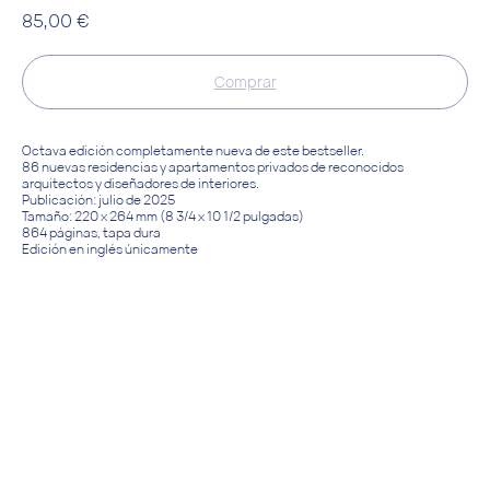
85,00
€
Comprar
Octava edición completamente nueva de este bestseller.
86 nuevas residencias y apartamentos privados de reconocidos
arquitectos y diseñadores de interiores.
Publicación: julio de 2025
Tamaño: 220 x 264 mm (8 3/4 x 10 1/2 pulgadas)
864 páginas, tapa dura
Edición en inglés únicamente