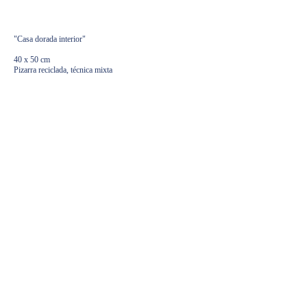
1400,00
€
"Casa dorada interior"
40 х 50 cm
Pizarra reciclada, técnica mixta