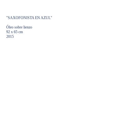
9000,00
€
"SAXOFONISTA EN AZUL"
Óleo sobre lienzo
92 x 65 cm
2015