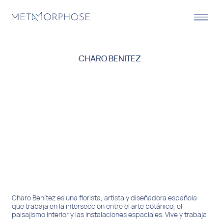
CHARO BENITEZ
Charo Benítez es una florista, artista y diseñadora española
que trabaja en la intersección entre el arte botánico, el
paisajismo interior y las instalaciones espaciales. Vive y trabaja
en Andalucía, España.
En sus proyectos, Charo Benítez explora la relación entre la
arquitectura y la naturaleza, creando composiciones florales
de gran escala, instalaciones temporales y objetos botánicos