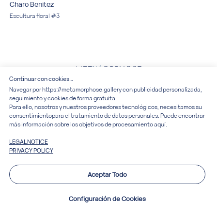
Charo Benitez
Escultura floral #3
Continuar con cookies…
Art&Design
Navegar por
https://
metamorphose.gallery con publicidad personalizada,
seguimiento y cookies de forma gratuita.
Para ello, nosotros y nuestros proveedores tecnológicos, necesitamos su
Acerca de la galería
consentimiento para el tratamiento de datos personales. Puede encontrar
Eventos
más información sobre los objetivos de procesamiento aquí.
Artistas
LEGAL NOTICE
Servicios
PRIVACY POLICY
Política de privacidad
Aviso Legal
Aceptar Todo
© 2024 Metamorphose
Configuración de Cookies