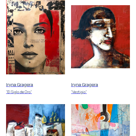
Iryna Gragera
Iryna Gragera
"El Siglo de Oro"
"Vestigio"