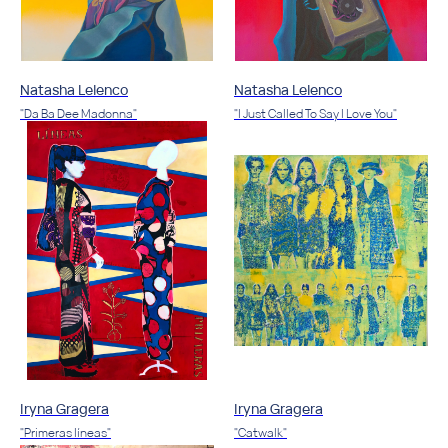
Natasha Lelenco
Natasha Lelenco
"Da Ba Dee Madonna"
"I Just Called To Say I Love You"
Iryna Gragera
Iryna Gragera
"Primeras líneas"
"Catwalk"