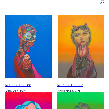
Natasha Lelenco
Natasha Lelenco
"Baby Don´t Cry"
"The Birthday Gift"