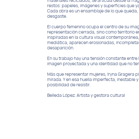
materiales reciclados, se articula desde la fr
restos: papeles, imágenes y superficies que ya
Cada obra es un ensamblaje de lo que queda, d
desgaste.
El cuerpo femenino ocupa el centro de su ima
representación cerrada, sino como territorio en
inspiradas en la cultura visual contemporánea
mediática, aparecen erosionadas, incompleta
desaparición.
En su trabajo hay una tensión constante entre lo 
imagen proyectada y una identidad que no term
Más que representar mujeres, Iryna Gragera pin
mirada. Y en esa huella imperfecta, inestable 
posibilidad de resistir.
Belleda López. Artista y gestora cultural