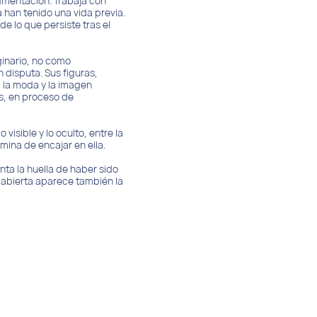
agmentación. Trabaja con
 han tenido una vida previa.
e lo que persiste tras el
ginario, no como
 disputa. Sus figuras,
, la moda y la imagen
s, en proceso de
visible y lo oculto, entre la
ina de encajar en ella.
ta la huella de haber sido
y abierta aparece también la